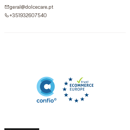
geral@dolcecare.pt
+351932607540