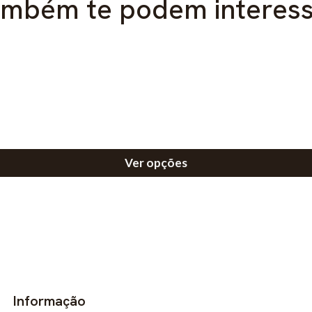
mbém te podem interes
Ver opções
Informação