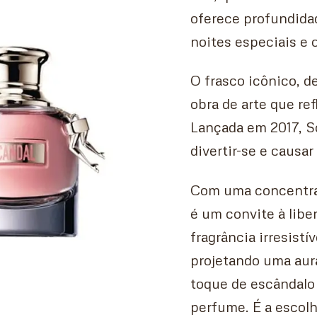
oferece profundidad
noites especiais e
O frasco icônico, 
obra de arte que re
Lançada em 2017, S
divertir-se e caus
Com uma concentraç
é um convite à libe
fragrância irresistí
projetando uma aur
toque de escândalo 
perfume. É a escolh