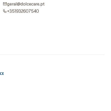
geral@dolcecare.pt
+351932607540