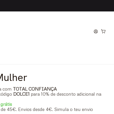
 Gaultier Scandal for
u de Parfum
Mulher
ra com
TOTAL CONFIANÇA
código
DOLCE1
para 10% de desconto adicional na
 grátis
ir de 45€. Envios desde 4€. Simula o teu envio