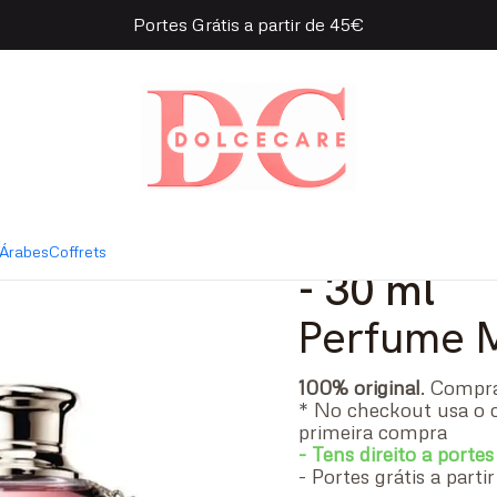
Portes Grátis a partir de 45€
tier Scandal for Woman Eau de Parfum
|
Jean Paul
Woman Ea
Árabes
Coffrets
- 30 ml
Perfume 
100% original
. Comp
* No checkout usa o 
primeira compra
- Tens direito a portes
- Portes grátis a part