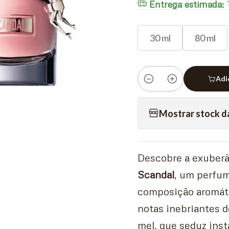
Entrega estimada:
T
30 ml
80 ml
Adi
Quantidade
Mostrar stock d
Descobre a exuber
Scandal
, um perfum
composição aromátic
notas inebriantes d
mel, que seduz ins