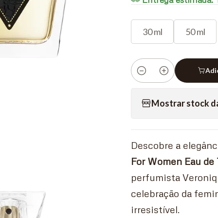
30 ml
50 ml
Adi
Quantidade
Mostrar stock d
Descobre a elegânc
For Women Eau de T
perfumista Veroniq
celebração da femi
irresistível.