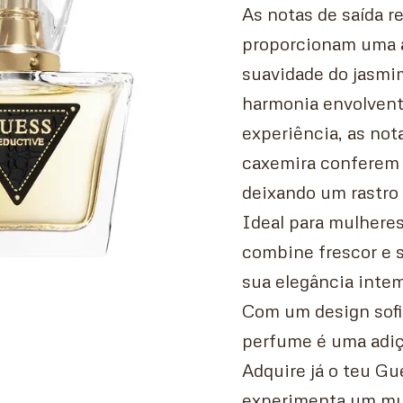
As notas de saída r
proporcionam uma ab
suavidade do jasmim,
harmonia envolvent
experiência, as not
caxemira conferem p
deixando um rastro 
Ideal para mulhere
combine frescor e 
sua elegância intem
Com um design sofi
perfume é uma adiçã
Adquire já o teu G
experimenta um mu