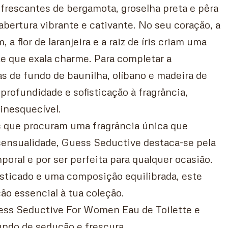
efrescantes de bergamota, groselha preta e pêra
ertura vibrante e cativante. No seu coração, a
 a flor de laranjeira e a raiz de íris criam uma
e que exala charme. Para completar a
as de fundo de baunilha, olíbano e madeira de
rofundidade e sofisticação à fragrância,
inesquecível.
s que procuram uma fragrância única que
sensualidade, Guess Seductive destaca-se pela
poral e por ser perfeita para qualquer ocasião.
sticado e uma composição equilibrada, este
o essencial à tua coleção.
uess Seductive For Women Eau de Toilette e
ndo de sedução e frescura.