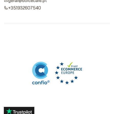
geral@dolcecare.pt
+351932607540