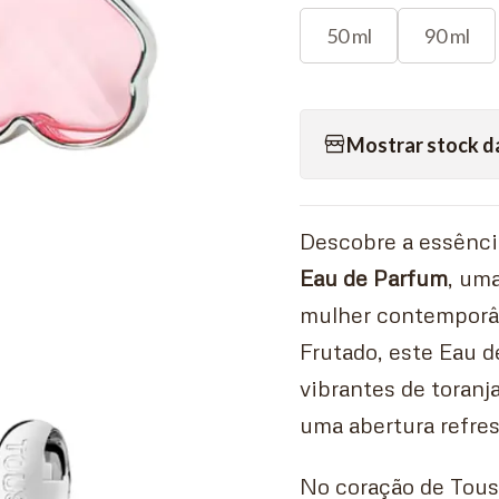
50 ml
90 ml
Mostrar stock d
Descobre a essênci
Eau de Parfum
, um
mulher contemporâne
Frutado, este Eau 
vibrantes de toranj
uma abertura refres
No coração de Tou