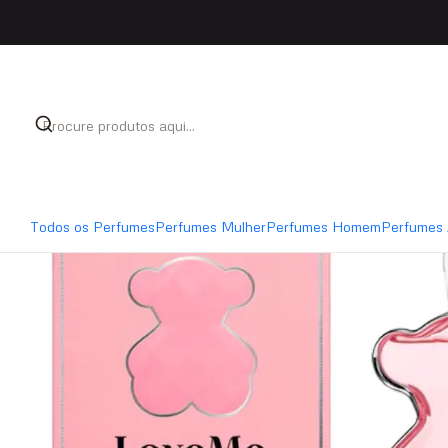
Início
Perfumes
Perfumes Mulher
Tous LoveMe E
Todos os Perfumes
Perfumes Mulher
Perfumes Homem
Perfumes 