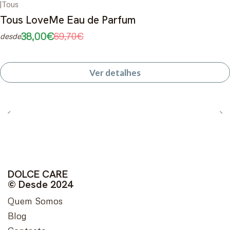
|
Tous
-45%
DESCONTO
Tous LoveMe Eau de Parfum
Esgotado
38,00€
69,70€
desde
Ver detalhes
DOLCE CARE
© Desde 2024
Quem Somos
Blog