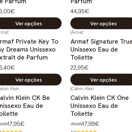
e Parfum
Parfum
6,00€
44,95€
Ver opções
Ver opções
rmaf
|
Armaf
rmaf Private Key To
Armaf Signature Tru
y Dreams Unissexo
Unissexo Eau de
xtrait de Parfum
Toilette
5,40€
22,95€
Ver opções
Ver opções
alvin Klein
|
Calvin Klein
54%
DESCONTO
alvin Klein CK Be
Calvin Klein CK One
nissexo Eau de
Unissexo Eau de
oilette
Toilette
17,95€
17,99€
esde
desde