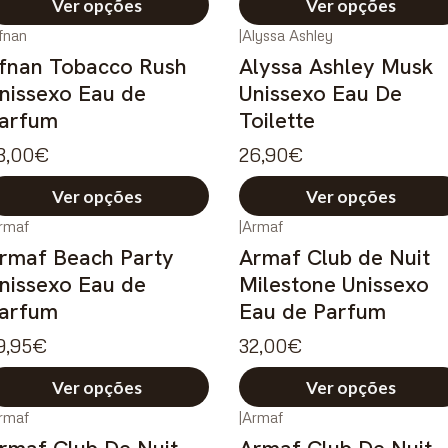
Ver opções
Ver opções
fnan
|
Alyssa Ashley
Novo
fnan Tobacco Rush
Alyssa Ashley Musk
nissexo Eau de
Unissexo Eau De
arfum
Toilette
3,00€
26,90€
Ver opções
Ver opções
rmaf
|
Armaf
rmaf Beach Party
Armaf Club de Nuit
nissexo Eau de
Milestone Unissexo
arfum
Eau de Parfum
9,95€
32,00€
Ver opções
Ver opções
rmaf
|
Armaf