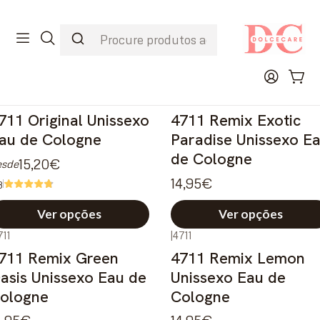
1
Portes Grátis a partir de 45€
D
Início
Perfumes
Perfumes Unissexo
711
|
4711
711 Original Unissexo
4711 Remix Exotic
au de Cologne
Paradise Unissexo E
de Cologne
15,20€
esde
14,95€
8
Ver opções
Ver opções
711
|
4711
711 Remix Green
4711 Remix Lemon
asis Unissexo Eau de
Unissexo Eau de
ologne
Cologne