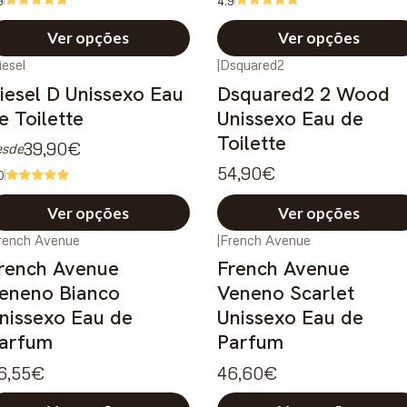
9
4.9
Ver opções
Ver opções
iesel
|
Dsquared2
iesel D Unissexo Eau
Dsquared2 2 Wood
e Toilette
Unissexo Eau de
Toilette
39,90€
esde
54,90€
0
Ver opções
Ver opções
rench Avenue
|
French Avenue
ovo
Novo
rench Avenue
French Avenue
eneno Bianco
Veneno Scarlet
nissexo Eau de
Unissexo Eau de
arfum
Parfum
6,55€
46,60€