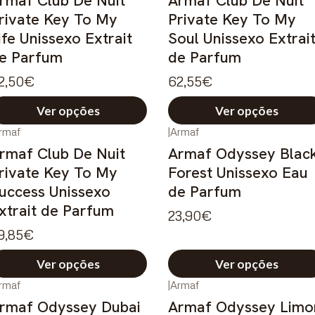
rmaf Club De Nuit
Armaf Club De Nuit
rivate Key To My
Private Key To My
ife Unissexo Extrait
Soul Unissexo Extrai
e Parfum
de Parfum
2,50€
62,55€
Ver opções
Ver opções
rmaf
|
Armaf
rmaf Club De Nuit
Armaf Odyssey Blac
rivate Key To My
Forest Unissexo Eau
uccess Unissexo
de Parfum
xtrait de Parfum
23,90€
9,85€
Ver opções
Ver opções
rmaf
|
Armaf
rmaf Odyssey Dubai
Armaf Odyssey Limo