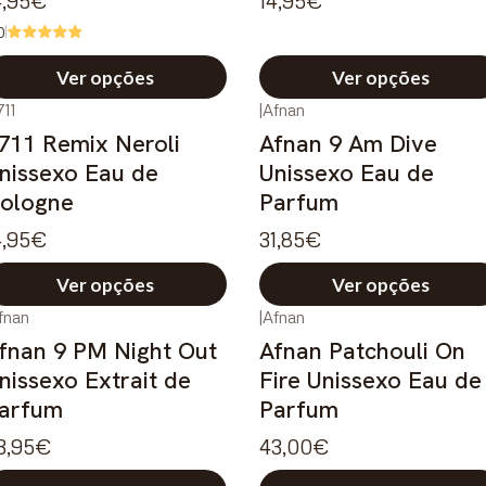
4,95€
14,95€
0
Ver opções
Ver opções
711
|
Afnan
711 Remix Neroli
Afnan 9 Am Dive
nissexo Eau de
Unissexo Eau de
ologne
Parfum
4,95€
31,85€
Ver opções
Ver opções
fnan
|
Afnan
fnan 9 PM Night Out
Afnan Patchouli On
nissexo Extrait de
Fire Unissexo Eau de
arfum
Parfum
3,95€
43,00€