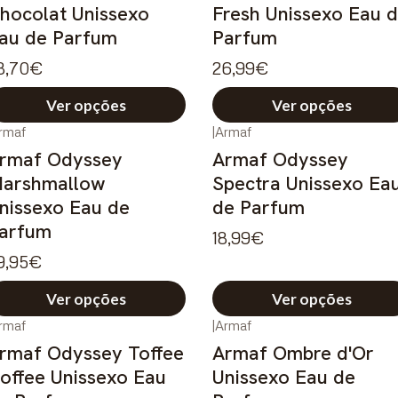
hocolat Unissexo
Fresh Unissexo Eau 
au de Parfum
Parfum
8,70€
26,99€
Ver opções
Ver opções
rmaf
|
Armaf
rmaf Odyssey
Armaf Odyssey
arshmallow
Spectra Unissexo Ea
nissexo Eau de
de Parfum
arfum
18,99€
9,95€
Ver opções
Ver opções
rmaf
|
Armaf
rmaf Odyssey Toffee
Armaf Ombre d'Or
offee Unissexo Eau
Unissexo Eau de