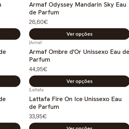
h
Armaf Odyssey Mandarin Sky Eau
de Parfum
26,60€
Ver opções
|
Armaf
 de
Armaf Ombre d'Or Unissexo Eau d
Parfum
44,95€
Ver opções
|
Lattafa
de
Lattafa Fire On Ice Unissexo Eau
de Parfum
33,95€
Ver opções