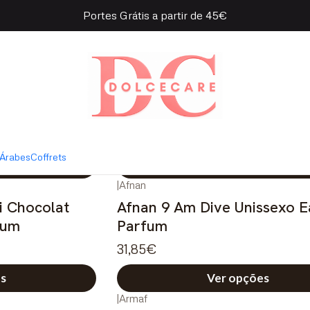
Portes Grátis a partir de 45€
|
Lattafa
n Unissexo Eau
Lattafa Pride Nebras Uniss
de Parfum
28,95€
5.0
Árabes
Coffrets
s
Ver opções
|
Afnan
i Chocolat
Afnan 9 Am Dive Unissexo E
fum
Parfum
31,85€
s
Ver opções
|
Armaf