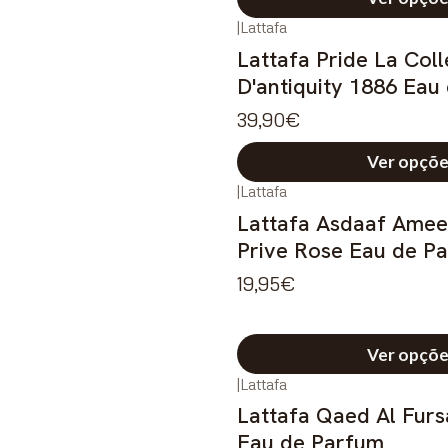
|
Lattafa
Lattafa Pride La Coll
D'antiquity 1886 Eau
39,90€
Ver opçõe
|
Lattafa
Lattafa Asdaaf Amee
Prive Rose Eau de P
19,95€
Ver opçõe
|
Lattafa
Lattafa Qaed Al Furs
Eau de Parfum