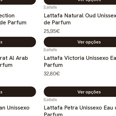
|
Lattafa
ection
Lattafa Natural Oud Unisse
 de Parfum
de Parfum
25,95€
s
Ver opções
|
Lattafa
rat Al Arab
Lattafa Victoria Unissexo E
arfum
Parfum
32,80€
s
Ver opções
|
Lattafa
an Unissexo
Lattafa Petra Unissexo Eau 
Parfum