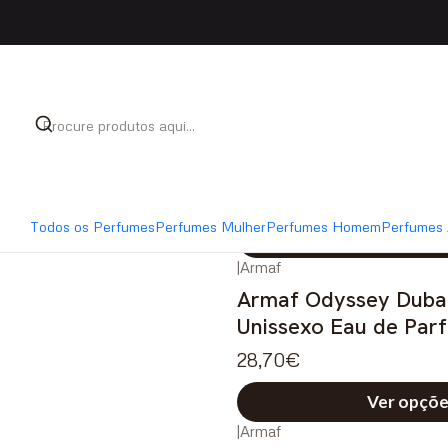
Início
Perfumes
Perfumes Árabes
|
Lattafa
Lattafa Fakhar Plati
de Parfum
26,95€
5.0
Todos os Perfumes
Perfumes Mulher
Perfumes Homem
Perfumes 
Ver opçõe
|
Armaf
Armaf Odyssey Duba
Unissexo Eau de Par
28,70€
Ver opçõe
|
Armaf