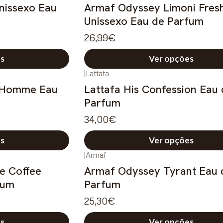
nissexo Eau
Armaf Odyssey Limoni Fres
Unissexo Eau de Parfum
26,99€
s
Ver opções
|
Lattafa
 Homme Eau
Lattafa His Confession Eau
Parfum
34,00€
s
Ver opções
|
Armaf
e Coffee
Armaf Odyssey Tyrant Eau 
fum
Parfum
25,30€
s
Ver opções