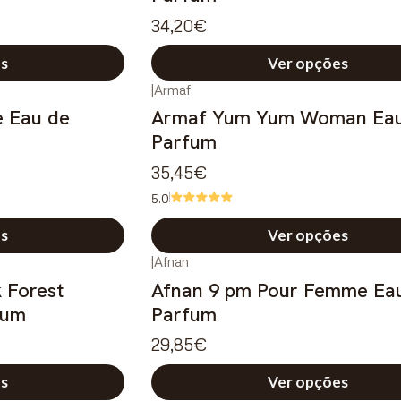
34,20€
s
Ver opções
|
Armaf
e Eau de
Armaf Yum Yum Woman Eau
Parfum
35,45€
5.0
s
Ver opções
|
Afnan
 Forest
Afnan 9 pm Pour Femme Ea
fum
Parfum
29,85€
s
Ver opções