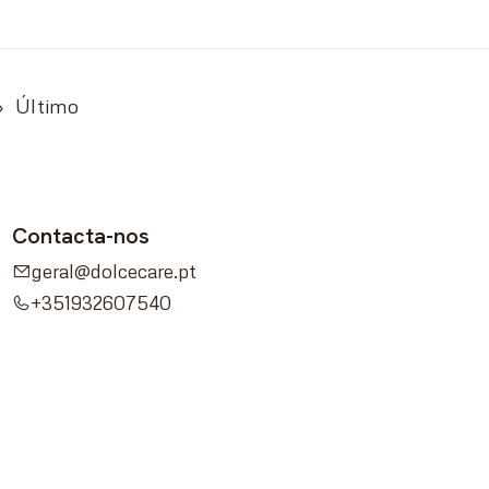
»
Último
Contacta-nos
geral@dolcecare.pt
+351932607540