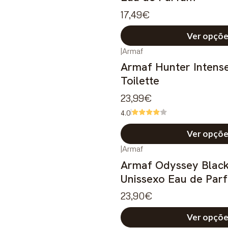
17,49€
Ver opçõe
|
Armaf
Armaf Hunter Intens
Toilette
23,99€
4.0
Ver opçõe
|
Armaf
Armaf Odyssey Black
Unissexo Eau de Par
23,90€
Ver opçõe