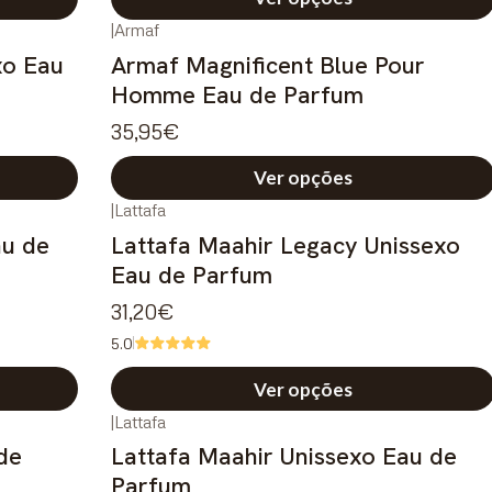
|
Armaf
xo Eau
Armaf Magnificent Blue Pour
Homme Eau de Parfum
35,95€
Ver opções
|
Lattafa
au de
Lattafa Maahir Legacy Unissexo
Eau de Parfum
31,20€
5.0
Ver opções
|
Lattafa
de
Lattafa Maahir Unissexo Eau de
Parfum