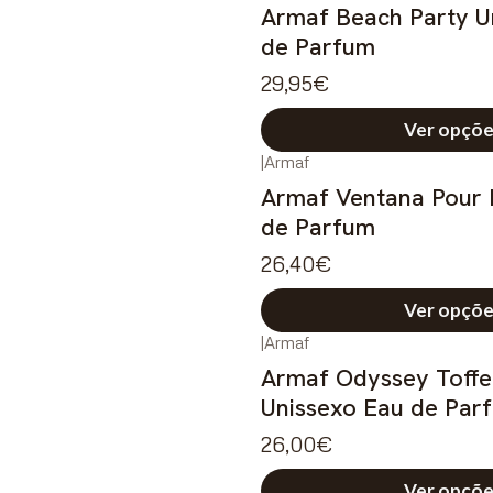
Armaf Beach Party U
de Parfum
29,95€
Ver opçõe
|
Armaf
Armaf Ventana Pour
de Parfum
26,40€
Ver opçõe
|
Armaf
Armaf Odyssey Toffe
Unissexo Eau de Par
26,00€
Ver opçõe