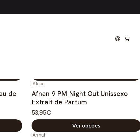
|
Lattafa
exo Eau
Lattafa Musk Mood Unissexo Eau
de Parfum
22,95€
Ver opções
|
Afnan
au de
Afnan 9 PM Night Out Unissexo
Extrait de Parfum
53,95€
Ver opções
|
Armaf