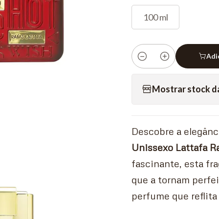
100 ml
Adi
Quantidade
Mostrar stock d
Descobre a elegânci
Unissexo Lattafa R
fascinante, esta fr
que a tornam perfe
perfume que reflita