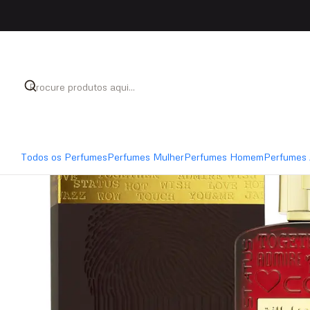
Início
Perfumes
Perfumes Homem
Lattafa Ramz G
Todos os Perfumes
Perfumes Mulher
Perfumes Homem
Perfumes 