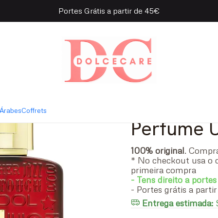
Portes Grátis a partir de 45€
old Unissexo Eau de Parfum
|
Lattafa R
de Parfu
- 100 ml
Árabes
Coffrets
Perfume 
100% original
. Comp
* No checkout usa o 
primeira compra
- Tens direito a portes
- Portes grátis a part
Entrega estimada:
S