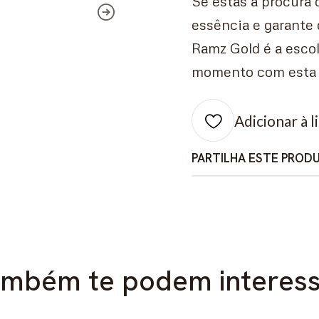
Se estás à procura
essência e garante 
Ramz Gold é a escol
momento com esta f
Adicionar à l
PARTILHA ESTE PROD
mbém te podem interes