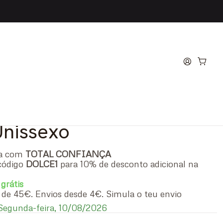
amz Gold Unissexo Eau
m
Unissexo
ra com
TOTAL CONFIANÇA
código
DOLCE1
para 10% de desconto adicional na
 grátis
ir de 45€. Envios desde 4€. Simula o teu envio
egunda-feira, 10/08/2026