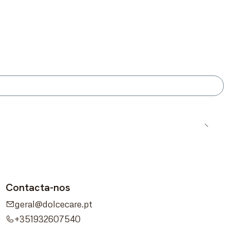
Contacta-nos
geral@dolcecare.pt
+351932607540