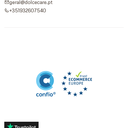
geral@dolcecare.pt
+351932607540