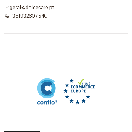
geral@dolcecare.pt
+351932607540