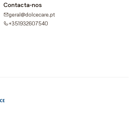
Contacta-nos
geral@dolcecare.pt
+351932607540