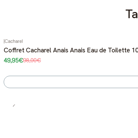
Ta
|
Cacharel
-49%
DESCONTO
Coffret Cacharel Anais Anais Eau de Toilette 1
Esgotado
49,95€
98,00€