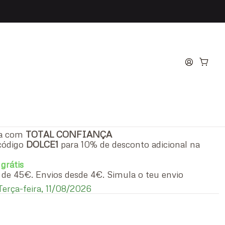
ld Eau de Toilette
Mulher
ra com
TOTAL CONFIANÇA
código
DOLCE1
para 10% de desconto adicional na
 grátis
ir de 45€. Envios desde 4€. Simula o teu envio
erça-feira, 11/08/2026