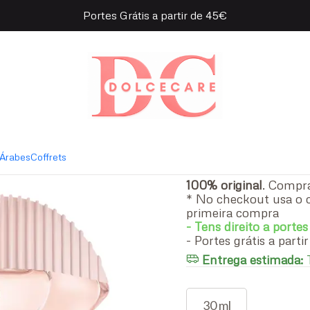
Portes Grátis a partir de 45€
 de Toilette
|
Kenzo Wor
- 30 ml
Perfume 
Árabes
Coffrets
100% original
. Comp
* No checkout usa o 
primeira compra
- Tens direito a portes
- Portes grátis a part
Entrega estimada:
T
30 ml