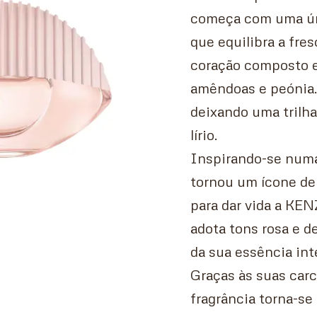
começa com uma úni
que equilibra a fre
coração composto e
amêndoas e peónia.
deixando uma trilh
lírio.
Inspirando-se numa 
tornou um ícone de 
para dar vida a KE
adota tons rosa e de
da sua essência int
Graças às suas carc
fragrância torna-se