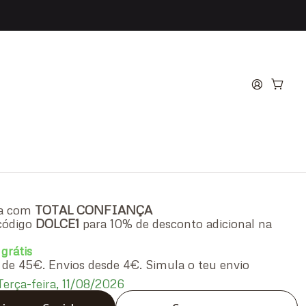
ontblanc Legend Eau de
00ml + Eau de Toilette
el Duche 100ml
ra com
TOTAL CONFIANÇA
código
DOLCE1
para 10% de desconto adicional na
 grátis
ir de 45€. Envios desde 4€. Simula o teu envio
erça-feira, 11/08/2026