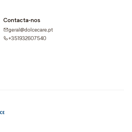
Contacta-nos
geral@dolcecare.pt
+351932607540