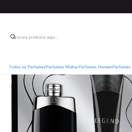
Início
Coffrets
Coffret Montblanc Legend Eau de Toil
Todos os Perfumes
Perfumes Mulher
Perfumes Homem
Perfumes 