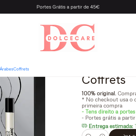
Portes Grátis a partir de 45€
ette 100ml + Eau de Toilette 7,5ml + Gel Duche 100ml
|
Coffret M
Toilette 1
7,5ml + G
Árabes
Coffrets
Coffrets
100% original
. Comp
* No checkout usa o 
primeira compra
- Tens direito a portes
- Portes grátis a part
Entrega estimada:
T