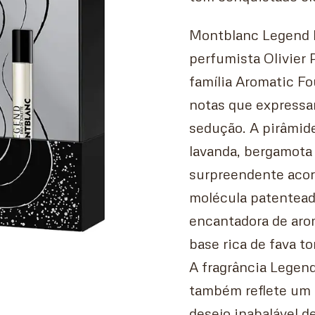
Montblanc Legend E
perfumista Olivier 
família Aromatic Fo
notas que expressam
sedução. A pirâmide
lavanda, bergamota
surpreendente acor
molécula patentead
encantadora de aro
base rica de fava to
A fragrância Legen
também reflete um 
desejo inabalável d