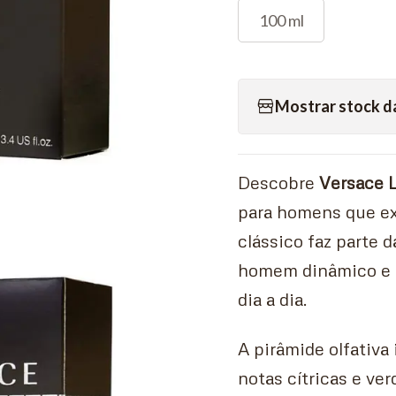
100 ml
Mostrar stock d
Descobre
Versace 
para homens que exa
clássico faz parte d
homem dinâmico e a
dia a dia.
A pirâmide olfativ
notas cítricas e ver