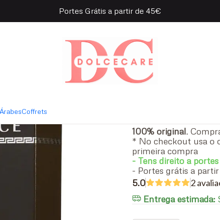
Portes Grátis a partir de 45€
e Eau de Toilette
|
Versace L
- 100 ml
Perfume
Árabes
Coffrets
100% original
. Comp
* No checkout usa o 
primeira compra
- Tens direito a portes
- Portes grátis a part
5.0
2 aval
Entrega estimada:
S