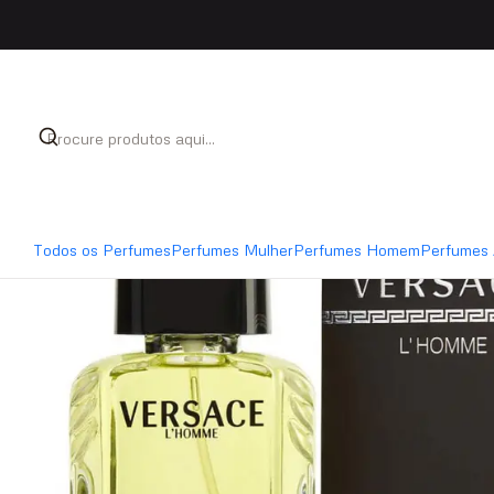
Início
Perfumes
Perfumes Homem
Versace L'Homm
Todos os Perfumes
Perfumes Mulher
Perfumes Homem
Perfumes 