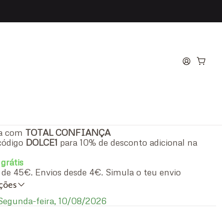
'Homme Eau de Toilette
 Homem
ra com
TOTAL CONFIANÇA
código
DOLCE1
para 10% de desconto adicional na
 grátis
ir de 45€. Envios desde 4€. Simula o teu envio
iações
egunda-feira, 10/08/2026