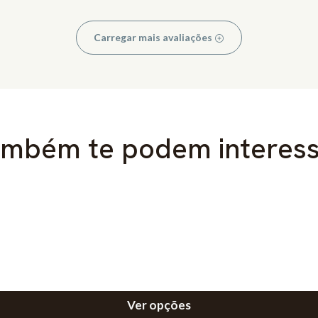
Carregar mais avaliações
mbém te podem interes
Ver opções