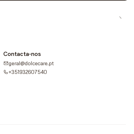
Contacta-nos
geral@dolcecare.pt
+351932607540