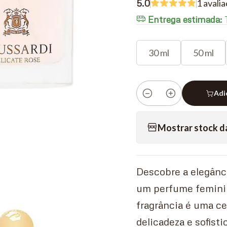
5.0
1 avali
Entrega estimada:
T
30 ml
50 ml
Adi
Quantidade
Mostrar stock d
Descobre a elegânc
um perfume feminin
fragrância é uma c
delicadeza e sofisti