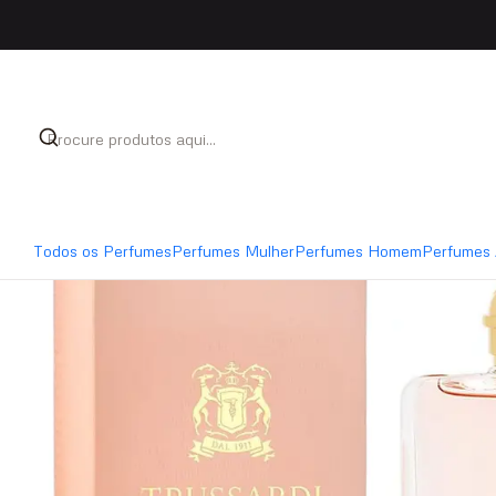
Início
Perfumes
Perfumes Mulher
Trussardi Delic
Todos os Perfumes
Perfumes Mulher
Perfumes Homem
Perfumes 