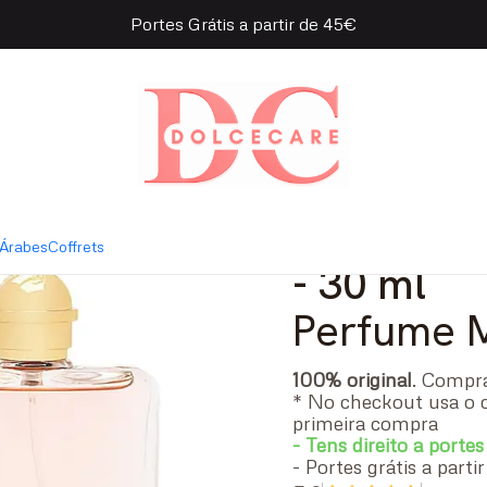
Portes Grátis a partir de 45€
ate Rose Eau de Toilette
|
Trussardi
Toilette
Árabes
Coffrets
- 30 ml
Perfume 
100% original
. Comp
* No checkout usa o 
primeira compra
- Tens direito a portes
- Portes grátis a part