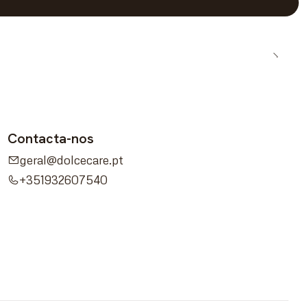
Contacta-nos
geral@dolcecare.pt
+351932607540