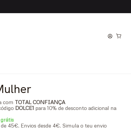
 Delicate Rose Eau de
Mulher
ra com
TOTAL CONFIANÇA
código
DOLCE1
para 10% de desconto adicional na
 grátis
ir de 45€. Envios desde 4€. Simula o teu envio