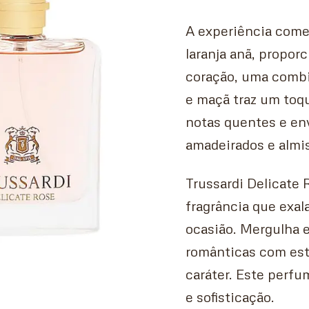
A experiência come
laranja anã, propor
coração, uma combin
e maçã traz um toque 
notas quentes e en
amadeirados e almis
Trussardi Delicate
fragrância que exal
ocasião. Mergulha 
românticas com est
caráter. Este perf
e sofisticação.