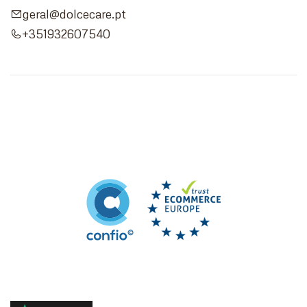
geral@dolcecare.pt
+351932607540