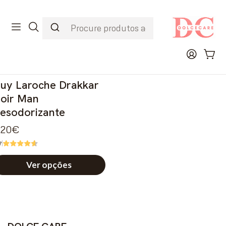
1
Portes Grátis a partir de 45€
D
Início
Perfumes
Desodorisante
uy Laroche
uy Laroche Drakkar
oir Man
esodorizante
,20€
7
Ver opções