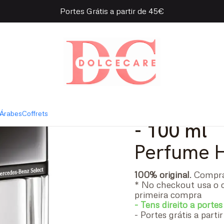
Portes Grátis a partir de 45€
Select Eau de Toilette
|
Mercedes 
Toilette
Árabes
Coffrets
- 100 ml
Perfume
100% original
. Comp
* No checkout usa o 
primeira compra
- Tens direito a portes
- Portes grátis a part