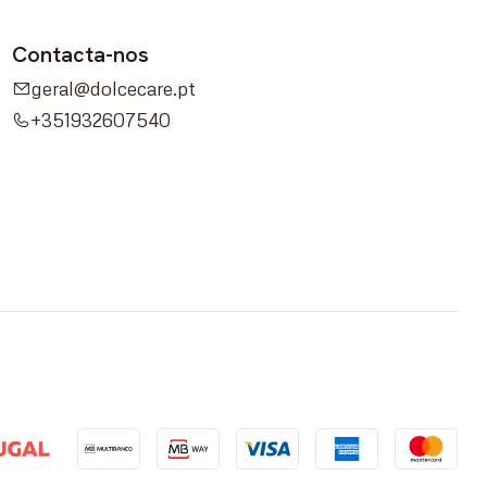
Contacta-nos
geral@dolcecare.pt
+351932607540