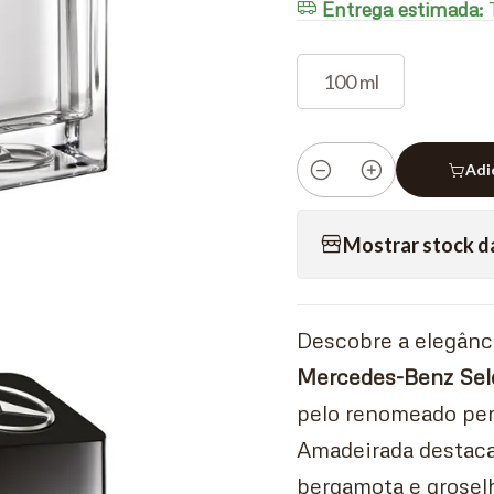
Entrega estimada:
T
100 ml
Adi
Quantidade
Mostrar stock d
Descobre a elegânc
Mercedes-Benz Sele
pelo renomeado perf
Amadeirada destaca
bergamota e grosel