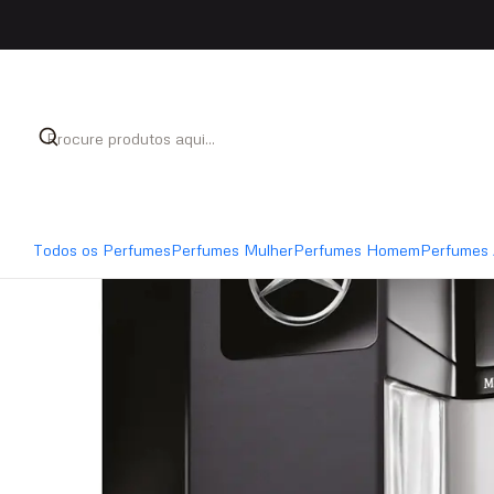
Início
Perfumes
Perfumes Homem
Mercedes Benz 
Todos os Perfumes
Perfumes Mulher
Perfumes Homem
Perfumes 