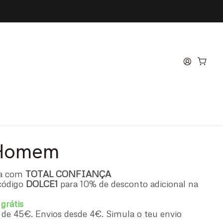
Benz Select Eau de
 Homem
ra com
TOTAL CONFIANÇA
código
DOLCE1
para 10% de desconto adicional na
 grátis
ir de 45€. Envios desde 4€. Simula o teu envio