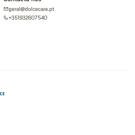
geral@dolcecare.pt
+351932607540