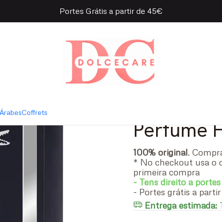
Portes Grátis a partir de 45€
e Eau de Toilette
|
Lacoste L
- 50 ml
Árabes
Coffrets
Perfume
100% original
. Comp
* No checkout usa o 
primeira compra
- Tens direito a portes
- Portes grátis a part
Entrega estimada:
T