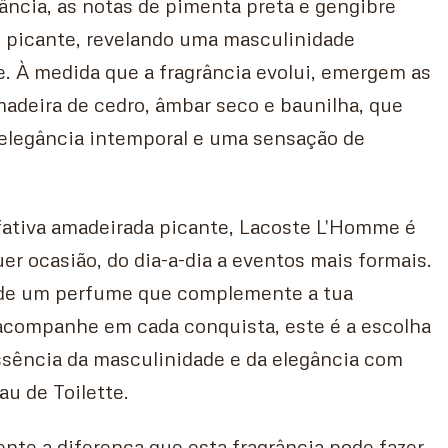
ância, as notas de pimenta preta e gengibre
picante, revelando uma masculinidade
. À medida que a fragrância evolui, emergem as
adeira de cedro, âmbar seco e baunilha, que
legância intemporal e uma sensação de
fativa amadeirada picante, Lacoste L'Homme é
uer ocasião, do dia-a-dia a eventos mais formais.
 de um perfume que complemente a tua
 acompanhe em cada conquista, este é a escolha
ssência da masculinidade e da elegância com
u de Toilette.
ente a diferença que esta fragrância pode fazer.