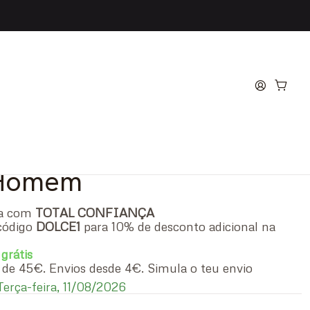
'Homme Eau de Toilette
 Homem
ra com
TOTAL CONFIANÇA
código
DOLCE1
para 10% de desconto adicional na
 grátis
ir de 45€. Envios desde 4€. Simula o teu envio
erça-feira, 11/08/2026