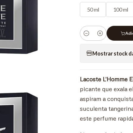
50 ml
100 ml
Adi
Quantidade
Mostrar stock d
Lacoste L'Homme Ea
picante que exala 
aspiram a conquist
suculenta tangerina
este perfume rapid