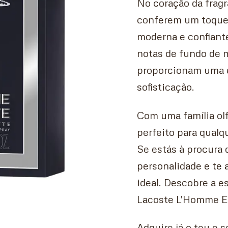
No coração da fragr
conferem um toque 
moderna e confiante
notas de fundo de m
proporcionam uma e
sofisticação.
Com uma família ol
perfeito para qualq
Se estás à procura
personalidade e te
ideal. Descobre a e
Lacoste L'Homme Ea
Adquire já o teu e s