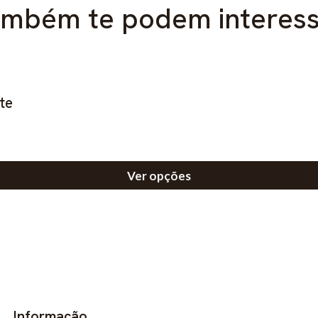
mbém te podem interes
te
Ver opções
Informação