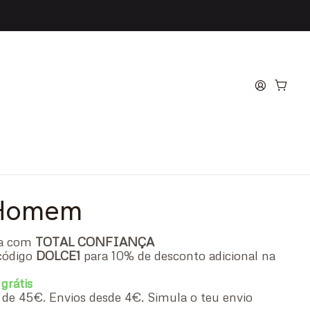
.12.12 Noir Intense Eau
e
 Homem
ra com
TOTAL CONFIANÇA
código
DOLCE1
para 10% de desconto adicional na
 grátis
ir de 45€. Envios desde 4€. Simula o teu envio