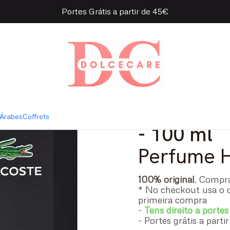
Portes Grátis a partir de 45€
 Noir Intense Eau de Toilette
|
Lacoste L
de Toilett
Árabes
Coffrets
- 100 ml
Perfume
100% original
. Comp
* No checkout usa o 
primeira compra
- Tens direito a portes
- Portes grátis a part