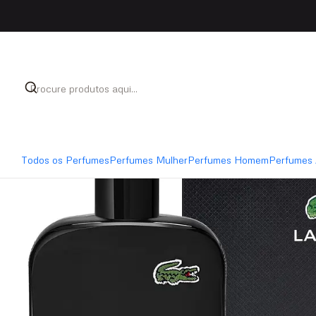
Início
Perfumes
Perfumes Homem
Lacoste L.12.12
Todos os Perfumes
Perfumes Mulher
Perfumes Homem
Perfumes 