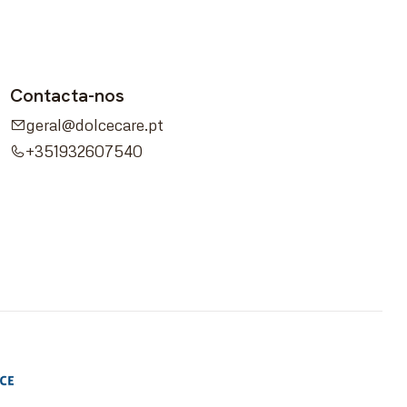
Contacta-nos
geral@dolcecare.pt
+351932607540