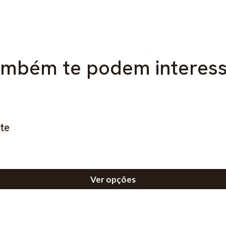
mbém te podem interes
tte
Ver opções