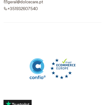
geral@dolcecare.pt
+351932607540