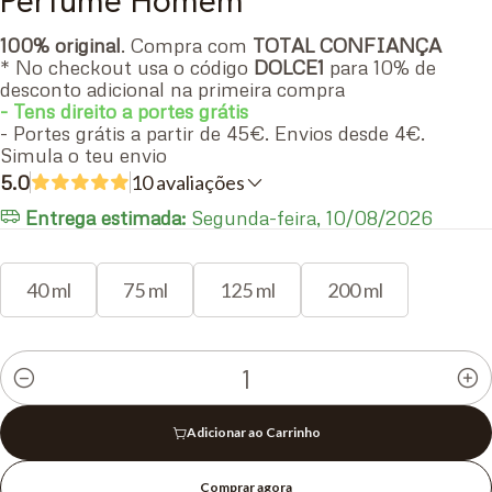
Perfume Homem
100% original
. Compra com
TOTAL CONFIANÇA
* No checkout usa o código
DOLCE1
para 10% de
desconto adicional na primeira compra
- Tens direito a portes grátis
- Portes grátis a partir de 45€. Envios desde 4€.
Simula o teu envio
5.0
10 avaliações
Entrega estimada:
Segunda-feira, 10/08/2026
40 ml
75 ml
125 ml
200 ml
Quantidade
Adicionar ao Carrinho
Comprar agora