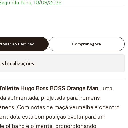
egunda-feira, 10/08/2026
cionar ao Carrinho
Comprar agora
as localizações
Toilette Hugo Boss BOSS Orange Man
, uma
ada apimentada, projetada para homens
âneos. Com notas de maçã vermelha e coentro
entidos, esta composição evolui para um
de olíbano e pimenta, proporcionando