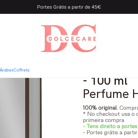
Portes Grátis a partir de 45€
ge for Man Eau de Toilette
|
Hugo Boss
Toilette
Árabes
Coffrets
- 100 ml
Perfume
100% original
. Comp
* No checkout usa o 
primeira compra
- Tens direito a portes
- Portes grátis a part