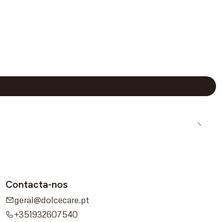
Contacta-nos
geral@dolcecare.pt
+351932607540