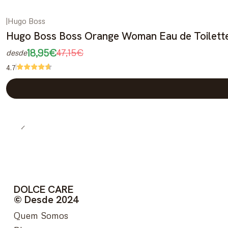
|
Hugo Boss
-60%
DESCONTO
Hugo Boss Boss Orange Woman Eau de Toilett
18,95€
47,15€
desde
4.7
DOLCE CARE
© Desde 2024
Quem Somos