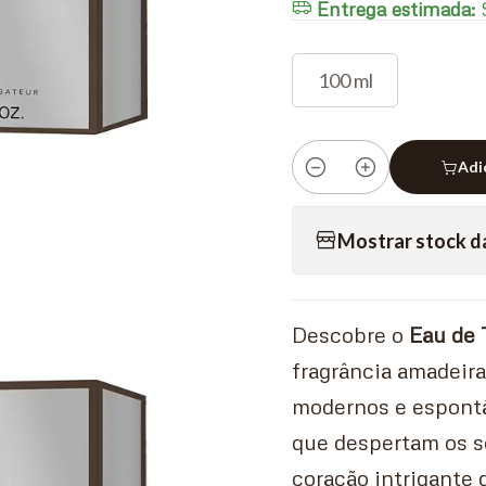
Entrega estimada:
S
100 ml
Adi
Quantidade
Mostrar stock d
Descobre o
Eau de 
fragrância amadeir
modernos e espont
que despertam os s
coração intrigante 