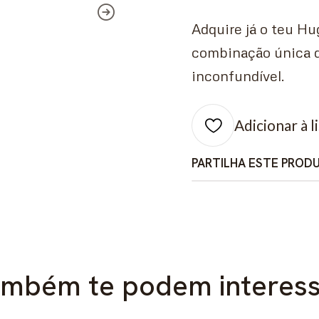
Adquire já o teu H
combinação única d
inconfundível.
Adicionar à l
PARTILHA ESTE PROD
mbém te podem interes