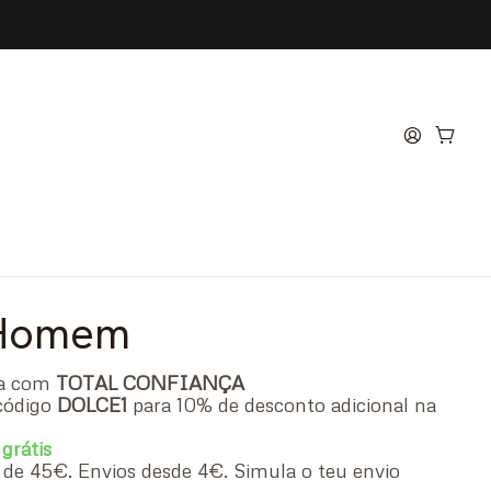
 Orange for Man Eau de
 Homem
ra com
TOTAL CONFIANÇA
código
DOLCE1
para 10% de desconto adicional na
 grátis
ir de 45€. Envios desde 4€. Simula o teu envio