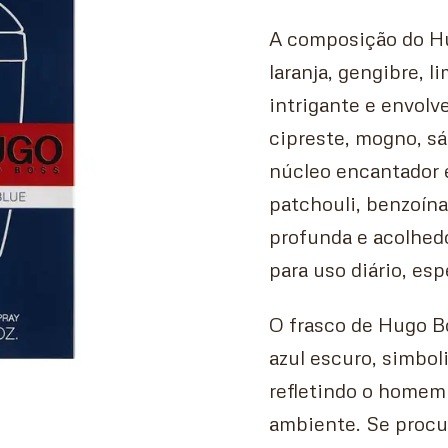
A composição do Hu
laranja, gengibre, 
intrigante e envolv
cipreste, mogno, s
núcleo encantador e
patchouli, benzoína
profunda e acolhedo
para uso diário, es
O frasco de Hugo B
azul escuro, simbol
refletindo o homem
ambiente. Se procu