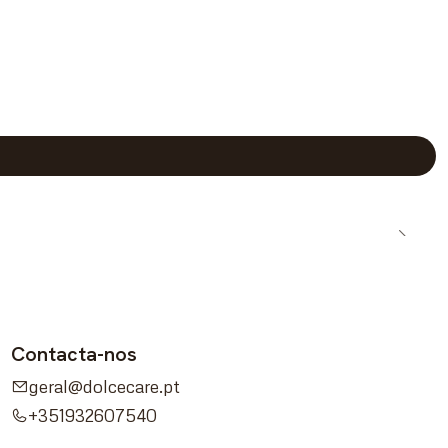
Contacta-nos
geral@dolcecare.pt
+351932607540