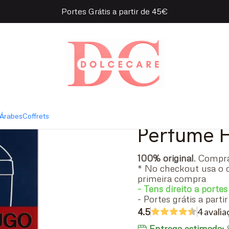
Portes Grátis a partir de 45€
 Blue Eau de Toilette
|
Hugo Boss
Toilette
- 75 ml
Árabes
Coffrets
Perfume
100% original
. Comp
* No checkout usa o 
primeira compra
- Tens direito a portes
- Portes grátis a part
4.5
4 avali
Entrega estimada:
S