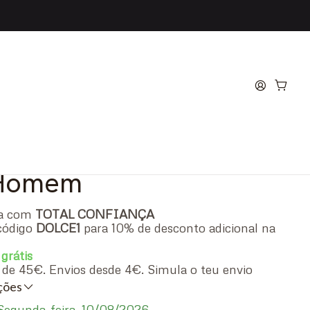
 Dark Blue Eau de
 Homem
ra com
TOTAL CONFIANÇA
código
DOLCE1
para 10% de desconto adicional na
 grátis
ir de 45€. Envios desde 4€. Simula o teu envio
ações
egunda-feira, 10/08/2026