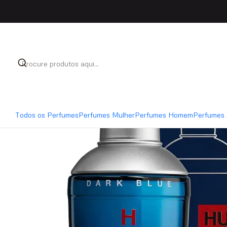
Início
Perfumes
Perfumes Homem
Hugo Boss Dark
Todos os Perfumes
Perfumes Mulher
Perfumes Homem
Perfumes 