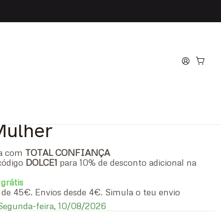
everly Hills G Woman
arfum
Mulher
ra com
TOTAL CONFIANÇA
código
DOLCE1
para 10% de desconto adicional na
 grátis
ir de 45€. Envios desde 4€. Simula o teu envio
egunda-feira, 10/08/2026