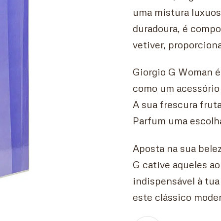
uma mistura luxuosa
duradoura, é compos
vetiver, proporcion
Giorgio G Woman é 
como um acessório 
A sua frescura frut
Parfum uma escolha 
Aposta na sua beleza
G cative aqueles ao
indispensável à tua
este clássico moder