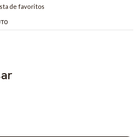
ista de favoritos
UTO
sar