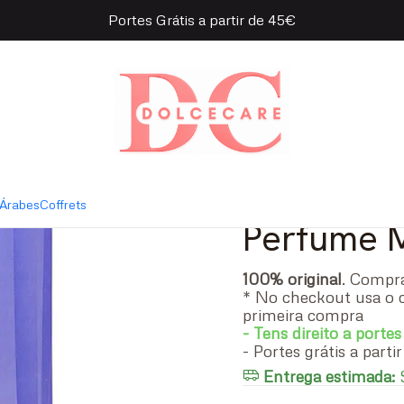
Portes Grátis a partir de 45€
y Hills G Woman Eau de Parfum
|
Giorgio B
Eau de P
- 90 ml
Árabes
Coffrets
Perfume 
100% original
. Comp
* No checkout usa o 
primeira compra
- Tens direito a portes
- Portes grátis a part
Entrega estimada:
S