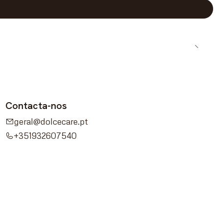
Contacta-nos
geral@dolcecare.pt
+351932607540