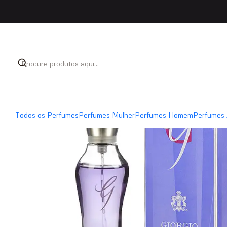
Início
Perfumes
Perfumes Mulher
Giorgio Beverl
Todos os Perfumes
Perfumes Mulher
Perfumes Homem
Perfumes 