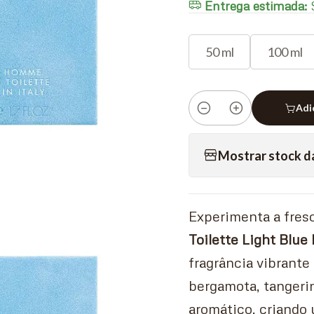
Entrega estimada:
S
50 ml
100 ml
Adi
Quantidade
Mostrar stock d
Experimenta a fres
Toilette Light Blu
fragrância vibrante
bergamota, tangerin
aromático, criando 