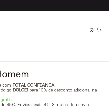
abbana Light Blue Pour
u de Toilette
 Homem
ra com
TOTAL CONFIANÇA
código
DOLCE1
para 10% de desconto adicional na
 grátis
ir de 45€. Envios desde 4€. Simula o teu envio