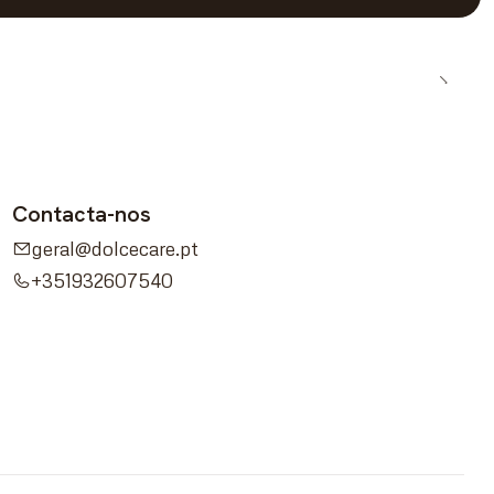
Contacta-nos
geral@dolcecare.pt
+351932607540