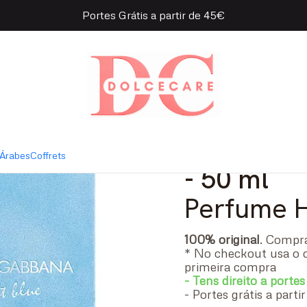
Portes Grátis a partir de 45€
a Light Blue Pour Homme Eau de Toilette
|
Dolce & G
Homme Ea
Árabes
Coffrets
- 50 ml
Perfume
100% original
. Comp
* No checkout usa o 
primeira compra
- Tens direito a portes
- Portes grátis a part