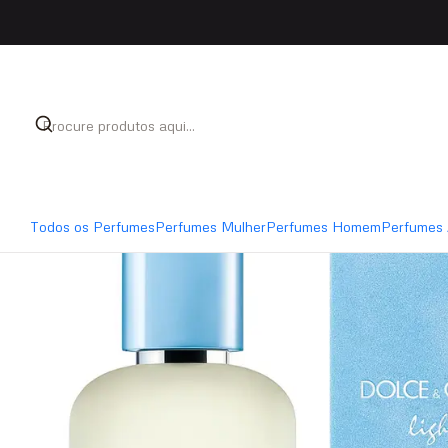
Início
Perfumes
Perfumes Homem
Dolce & Gabban
Todos os Perfumes
Perfumes Mulher
Perfumes Homem
Perfumes 