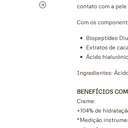
contato com a pele
Com os componente
Biopeptídeo Diur
Extratos de caca
Ácido hialurônic
Ingredientes: Ácid
BENEFÍCIOS CO
Creme:
+104% de hidrataçã
*Medição instrumen