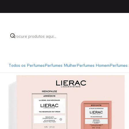
Início
Coffrets
Coffret Lierac ARKESKIN DAY CREAM
Todos os Perfumes
Perfumes Mulher
Perfumes Homem
Perfumes 