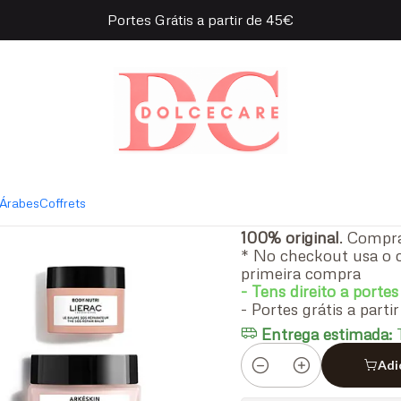
Portes Grátis a partir de 45€
 2 Itens
|
Coffret L
CREAM 2 
Coffrets
Árabes
Coffrets
100% original
. Comp
* No checkout usa o 
primeira compra
- Tens direito a portes
- Portes grátis a part
Entrega estimada:
T
Adi
Quantidade