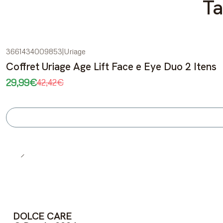
Ta
3661434009853
|
Uriage
-29%
DESCONTO
Coffret Uriage Age Lift Face e Eye Duo 2 Itens
Esgotado
29,99€
42,42€
DOLCE CARE