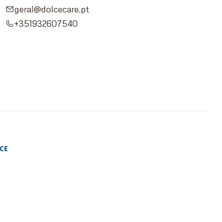
geral@dolcecare.pt
+351932607540