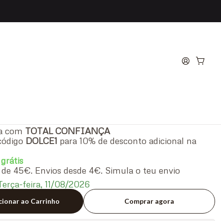
ierac ARKESKIN DAY
Itens
ra com
TOTAL CONFIANÇA
código
DOLCE1
para 10% de desconto adicional na
 grátis
ir de 45€. Envios desde 4€. Simula o teu envio
erça-feira, 11/08/2026
cionar ao Carrinho
Comprar agora