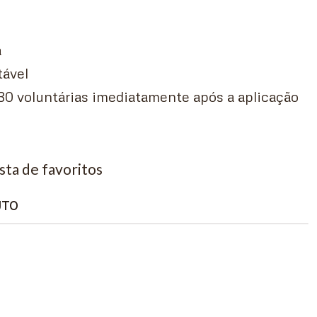
a
tável
30 voluntárias imediatamente após a aplicação
ista de favoritos
UTO