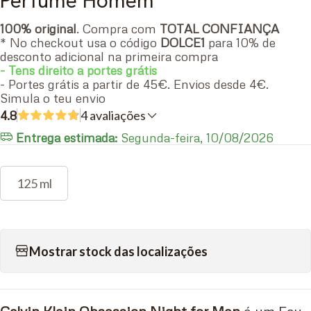
Perfume Homem
100% original
. Compra com
TOTAL CONFIANÇA
* No checkout usa o código
DOLCE1
para 10% de
desconto adicional na primeira compra
- Tens direito a portes grátis
- Portes grátis a partir de 45€. Envios desde 4€.
Simula o teu envio
4.8
4 avaliações
Entrega estimada:
Segunda-feira, 10/08/2026
125 ml
Mostrar stock das localizações
Calvin Klein Obsession Night for Men
é um Eau