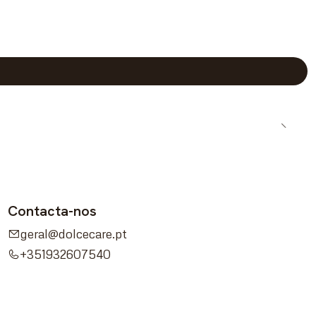
Contacta-nos
geral@dolcecare.pt
+351932607540