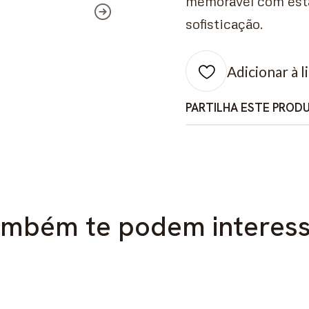
memorável com esta
sofisticação.
Adicionar à l
PARTILHA ESTE PROD
mbém te podem interes