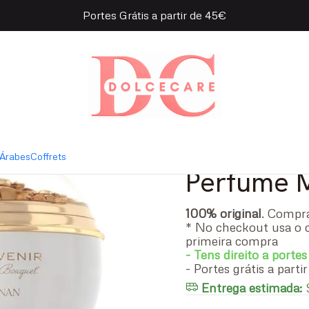
Portes Grátis a partir de 45€
 Floral Bouquet Eau de Parfum
|
Afnan Sou
Eau de P
- 100 ml
Árabes
Coffrets
Perfume 
100% original
. Comp
* No checkout usa o 
primeira compra
- Tens direito a portes
- Portes grátis a part
Entrega estimada:
S