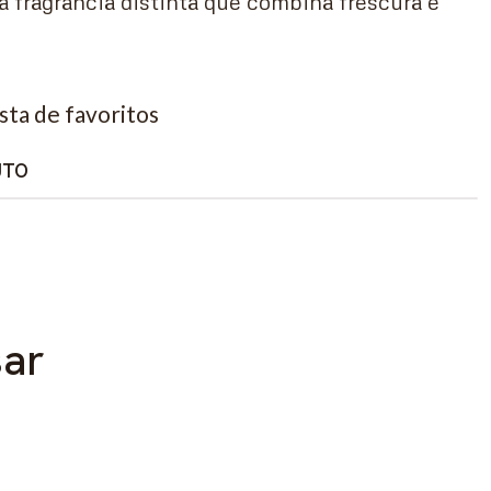
 fragrância distinta que combina frescura e
ista de favoritos
UTO
sar