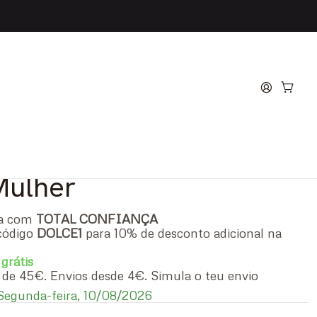
venir Floral Bouquet
arfum
Mulher
ra com
TOTAL CONFIANÇA
código
DOLCE1
para 10% de desconto adicional na
 grátis
ir de 45€. Envios desde 4€. Simula o teu envio
egunda-feira, 10/08/2026