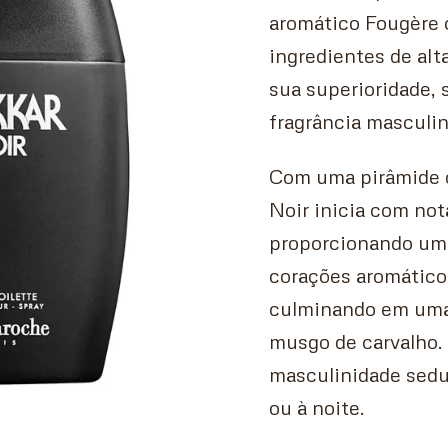
aromático Fougère 
ingredientes de al
sua superioridade,
fragrância masculi
Com uma pirâmide o
Noir inicia com nota
proporcionando um f
corações aromáticos
culminando em uma 
musgo de carvalho.
masculinidade sedut
ou à noite.