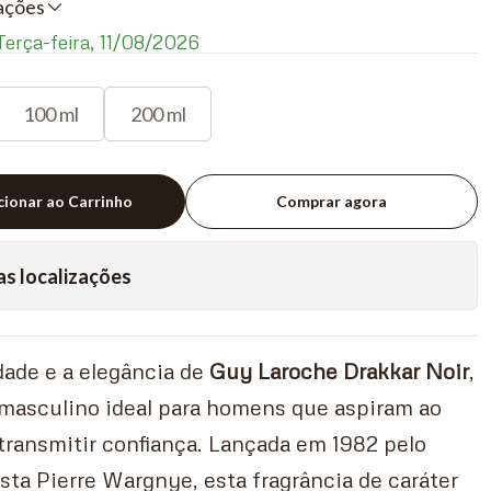
liações
erça-feira, 11/08/2026
100 ml
200 ml
cionar ao Carrinho
Comprar agora
as localizações
dade e a elegância de
Guy Laroche Drakkar Noir
,
 masculino ideal para homens que aspiram ao
transmitir confiança. Lançada em 1982 pelo
ta Pierre Wargnye, esta fragrância de caráter