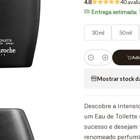
4.8
40 ava
Entrega estimada:
T
30 ml
50 ml
Adi
Quantidade
Mostrar stock d
Descobre a intensi
um Eau de Toilette
sucesso e desejam 
renomeado perfumis