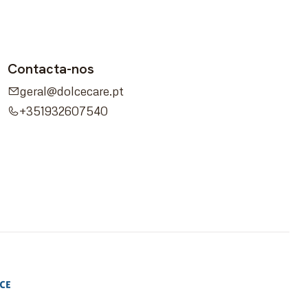
Contacta-nos
geral@dolcecare.pt
+351932607540