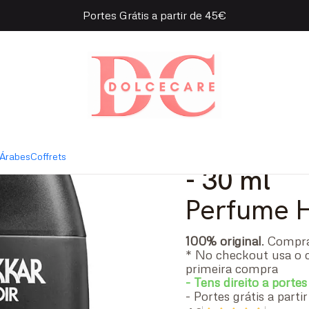
Portes Grátis a partir de 45€
akkar Noir Eau de Toilette
|
Guy Laroc
Toilette
Árabes
Coffrets
- 30 ml
Perfume
100% original
. Comp
* No checkout usa o 
primeira compra
- Tens direito a portes
- Portes grátis a part