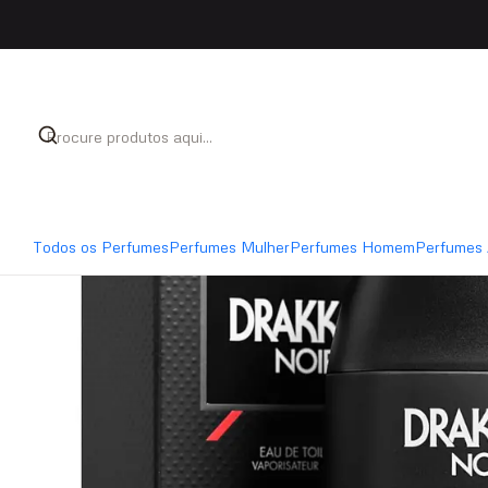
Início
Perfumes
Perfumes Homem
Guy Laroche Dr
Todos os Perfumes
Perfumes Mulher
Perfumes Homem
Perfumes 