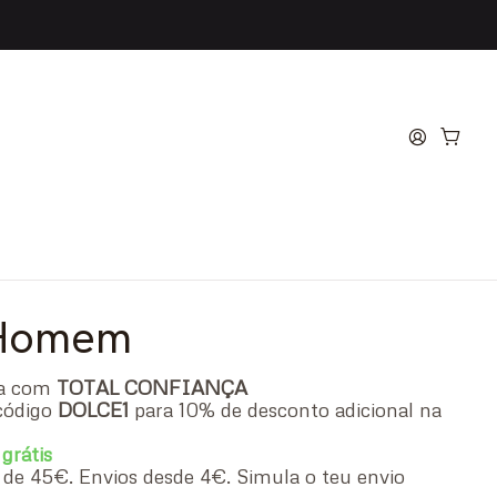
he Drakkar Noir Eau de
 Homem
ra com
TOTAL CONFIANÇA
código
DOLCE1
para 10% de desconto adicional na
 grátis
ir de 45€. Envios desde 4€. Simula o teu envio